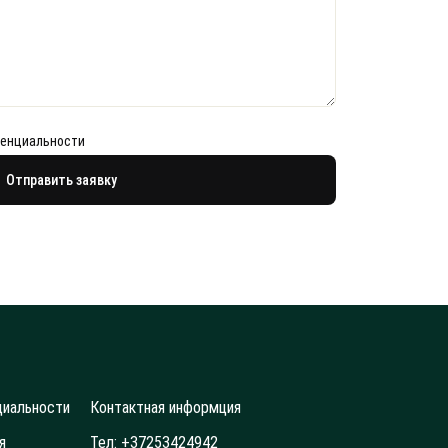
денциальности
циальности
Контактная информция
я
Тел: +37253424942