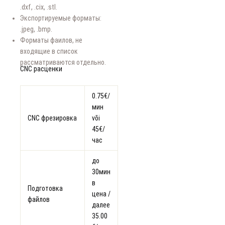
.dxf, .cix, .stl.
Экспортируемые форматы:
.jpeg, .bmp.
Форматы фаилов, не
входящие в список
рассматриваются отдельно.
CNC расценки
0.75€/
мин
CNC фрезировка
või
45€/
час
до
30мин
в
Подготовка
цена /
файлов
далее
35.00