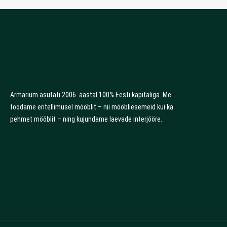
Armarium asutati 2006. aastal 100% Eesti kapitaliga. Me
toodame eritellimusel mööblit – nii mööbliesemeid kui ka
pehmet mööblit – ning kujundame laevade interjööre.