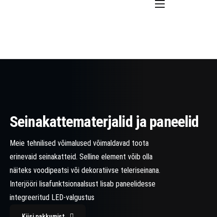
Avaleht
Mööbel eritellimusel
Laevade sisustus
Mööblidetailide valmistamine
Kontaktid
Seinakattematerjalid ja paneelid
ENG
RUS
Meie tehnilised võimalused võimaldavad toota
erinevaid seinakatteid. Selline element võib olla
näiteks voodipeatsi või dekoratiivse teleriseinana.
Interjööri lisafunktsionaalsust lisab paneelidesse
integreeritud LED-valgustus
Küsi pakkumist