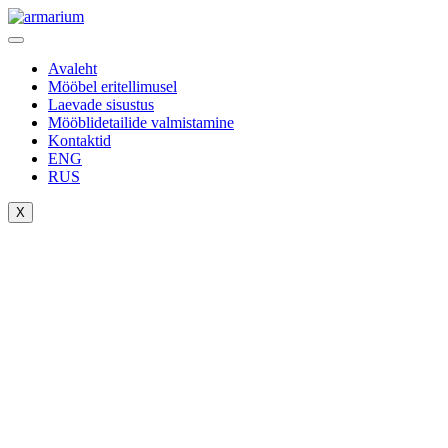
Avaleht
Mööbel eritellimusel
Laevade sisustus
Mööblidetailide valmistamine
Kontaktid
ENG
RUS
X