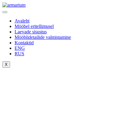
Avaleht
Mööbel eritellimusel
Laevade sisustus
Mööblidetailide valmistamine
Kontaktid
ENG
RUS
X